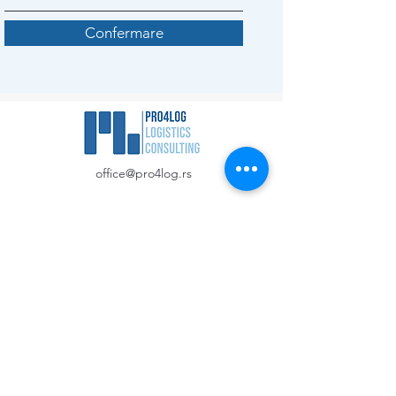
Confermare
office@pro4log.rs
PAGINA PRINCIPALE
TEAM P4L
Perché scegliere noi?
Chi siamo
Servizi
Dove siamo ?
Come lavoriamo?
Aree di intervento
Contatto
Rimani aggiornato